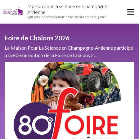
Home
Aller
Maison pour la science en Champagne
Région
au
Tog
Ardenne
contenu
Agir pour le développement professionnel des enseignants
nav
principal
Foire de Châlons 2026
La Maison Pour La Science en Champagne-Ardenne participe
à la 80ème édition de la Foire de Châlons 2...