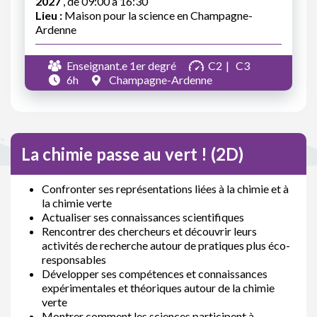
2027
, de 09:00 à 16:30
Lieu :
Maison pour la science en Champagne-
Ardenne
Enseignant.e 1er degré
C2
C3
6h
Champagne-Ardenne
La chimie passe au vert ! (2D)
Confronter ses représentations liées à la chimie et à
la chimie verte
Actualiser ses connaissances scientifiques
Rencontrer des chercheurs et découvrir leurs
activités de recherche autour de pratiques plus éco-
responsables
Développer ses compétences et connaissances
expérimentales et théoriques autour de la chimie
verte
Montrer comment les sciences participent à