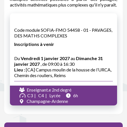
activités mathématiques plus complexes qu'il n'y paraît.
Code module SOFIA-FMO 54458 - 01 - PAVAGES,
DES MATHS COMPLEXES
Inscriptions à venir
Du
Vendredi 1 janvier 2027
au
Dimanche 31
janvier 2027
, de 09:00 à 16:30
Lieu :
[CA] Campus moulin de la housse de l’URCA,
Chemin des rouliers, Reims
Enseignant.e 2nd degré
C3
C4
Lycée
6h
Champagne-Ardenne