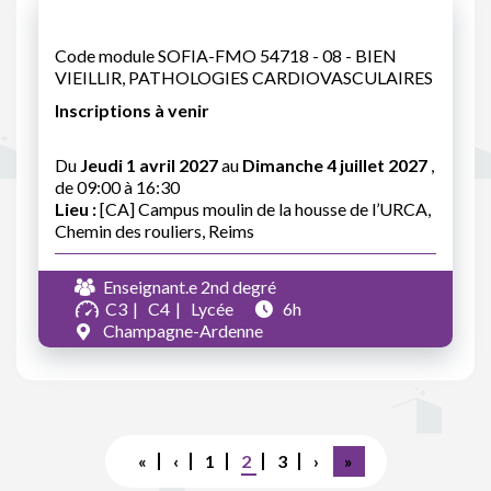
Code module SOFIA-FMO 54718 - 08 - BIEN
VIEILLIR, PATHOLOGIES CARDIOVASCULAIRES
Inscriptions à venir
Du
Jeudi 1 avril 2027
au
Dimanche 4 juillet 2027
,
de 09:00 à 16:30
Lieu :
[CA] Campus moulin de la housse de l’URCA,
Chemin des rouliers, Reims
Enseignant.e 2nd degré
C3
C4
Lycée
6h
Champagne-Ardenne
Pagination
Première
«
Page
‹
Page
1
Page
2
Page
3
Page
›
Dernière
»
page
précédente
courante
suivante
page