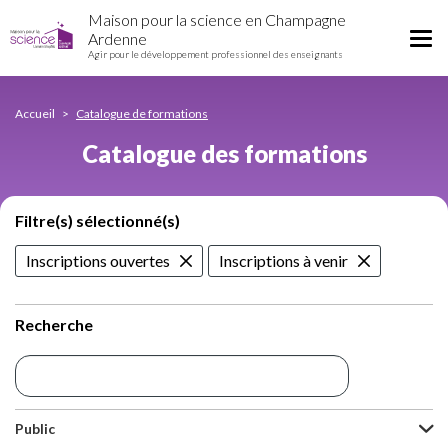
Catalogue
Aller
Maison pour la science en Champagne
des
au
Tog
Ardenne
formations
contenu
Agir pour le développement professionnel des enseignants
nav
principal
Accueil
Catalogue de formations
Catalogue des formations
Filtre(s) sélectionné(s)
Inscriptions ouvertes
Inscriptions à venir
Recherche
Public