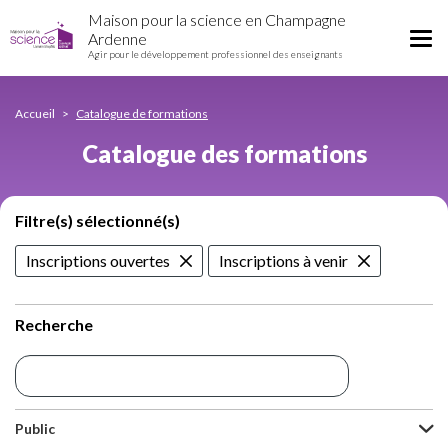
Catalogue
Aller
Maison pour la science en Champagne
des
au
Tog
Ardenne
formations
contenu
Agir pour le développement professionnel des enseignants
nav
principal
Accueil
Catalogue de formations
Catalogue des formations
Filtre(s) sélectionné(s)
Inscriptions ouvertes
Inscriptions à venir
Recherche
Public