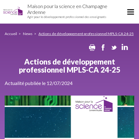
Actions
Skip
Maison pour la science en Champagne
de
to
Tog
Ardenne
développement
main
Agir pour le développement professionnel des enseignants
nav
professionnel
content
MPLS-
CA
Accueil
News
Actions de développement professionnel MPLS-CA 24-25
24-
Print
Facebook
Twitte
Li
25
Actions de développement
professionnel MPLS-CA 24-25
Actualité publiée le 12/07/2024