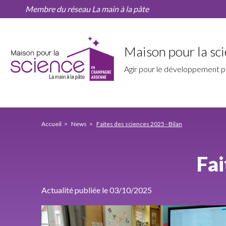
Faites
Skip
Membre du réseau La main à la pâte
des
to
sciences
main
2025
content
-
Maison pour la s
Bilan
Agir pour le développement p
MPLS
Accueil
News
Faites des sciences 2025 - Bilan
Champagne
Nav
Fai
principale
Actualité publiée le 03/10/2025