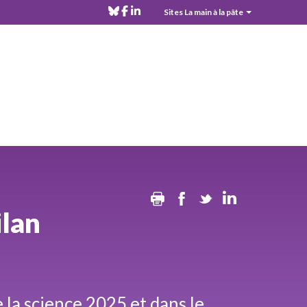
bluesky
facebook
linkedin
Sites La main à la pâte
MPLS
Top
header
Print
Facebook
Twitter
Linkedin
ilan
e la science 2025 et dans le