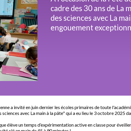
cadre des 30 ans de La ma
des sciences avec La main
engouement exceptionne
 a invité en juin dernier les écoles primaires de toute l'académie
s sciences avec La main à la pâte" qui a eu lieu le 3 octobre 2025 da
que élève un temps d’expérimentation active en classe pour éveiller l
vité clé en main de 45 à 90 minutes !