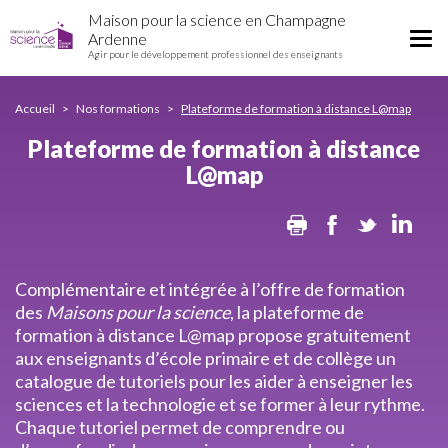
Plateforme
Aller
Maison pour la science en Champagne
de
au
Tog
Ardenne
formation
contenu
Agir pour le développement professionnel des enseignants
nav
à
principal
distance
L@map
Accueil
Nos formations
Plateforme de formation à distance L@map
Plateforme de formation à distance
L@map
Print
Facebook
Twitter
Lin
Complémentaire et intégrée à l’offre de formation
des
Maisons pour la science
, la plateforme de
formation à distance L@map propose gratuitement
aux enseignants d’école primaire et de collège un
catalogue de tutoriels pour les aider à enseigner les
sciences et la technologie et se former à leur rythme.
Chaque tutoriel permet de comprendre ou