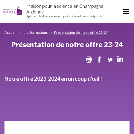
Présentation
Aller
Maison pour la science en Champagne
de
au
Tog
Ardenne
notre
contenu
Agir pour le développement professionnel des enseignants
nav
offre
principal
23-
24
Accueil
Nos formations
Présentation de notre offre 23-24
Présentation de notre offre 23-24
Print
Facebook
Twitter
Lin
Notre offre 2023-2024 en un coup d'œil !