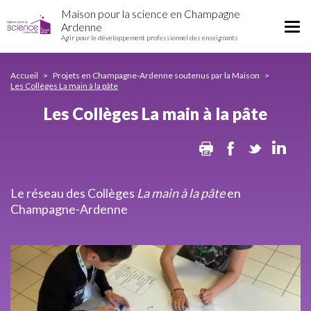
Les
Aller
Maison pour la science en Champagne
Collèges
au
Tog
Ardenne
La
contenu
Agir pour le développement professionnel des enseignants
nav
main
principal
à
la
Accueil
Projets en Champagne-Ardenne soutenus par la Maison
Les Collèges La main à la pâte
pâte
Les Collèges La main à la pâte
Print
Facebook
Twitter
Lin
Le réseau des Collèges
La main à la pâte
en
Champagne-Ardenne