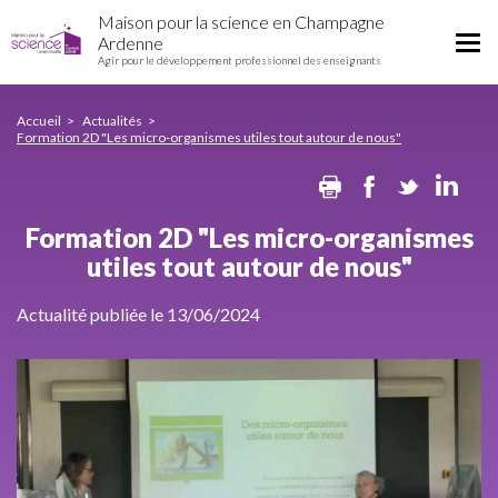
Formation
Aller
Maison pour la science en Champagne
2D
au
Tog
Ardenne
"Les
contenu
Agir pour le développement professionnel des enseignants
nav
micro-
principal
organismes
utiles
Accueil
Actualités
Formation 2D "Les micro-organismes utiles tout autour de nous"
tout
autour
Print
Facebook
Twitte
Li
de
nous"
Formation 2D "Les micro-organismes
utiles tout autour de nous"
Actualité publiée le 13/06/2024