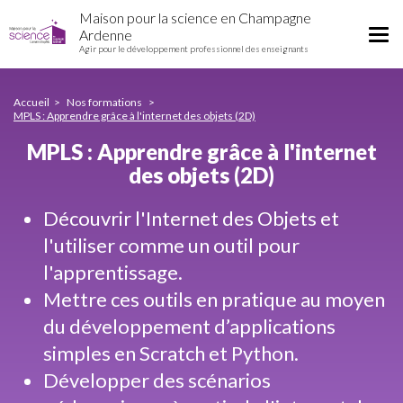
MPLS
Aller
Maison pour la science en Champagne
:
au
Tog
Ardenne
Apprendre
contenu
Agir pour le développement professionnel des enseignants
nav
grâce
principal
à
l'internet
Accueil
Nos formations
des
MPLS : Apprendre grâce à l'internet des objets (2D)
objets
MPLS : Apprendre grâce à l'internet
(2D)
des objets (2D)
Découvrir l'Internet des Objets et
l'utiliser comme un outil pour
l'apprentissage.
Mettre ces outils en pratique au moyen
du développement d’applications
simples en Scratch et Python.
Développer des scénarios