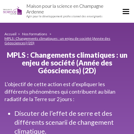
MPLS
Aller
Maison pour la science en Champagne
:
au
Tog
Ardenne
Changements
contenu
Agir pour le développement professionnel des enseignants
nav
climatiques
principal
:
un
Accueil
Nos formations
enjeu
MPLS : Changements climatiques : un enjeu de société (Année des
Géosciences) (2D)
de
société
MPLS : Changements climatiques : un
(Année
enjeu de société (Année des
des
Géosciences)
Géosciences) (2D)
(2D)
L’objectif de cette action est d’expliquer les
différents phénomènes qui contribuent au bilan
radiatif de la Terre sur 2 jours :
Discuter de l’effet de serre et des
différents scenarii de changement
climatique.