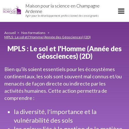
MPLS
Aller
Maison pour la science en Champagne
:
au
Tog
Ardenne
Le
contenu
Agir pour le développement professionnel des enseignants
nav
sol
principal
et
l'Homme
Accueil
Nos formations
(Année
MPLS : Le sol et l'Homme (Année des Géosciences) (2D)
des
MPLS : Le sol et l'Homme (Année des
Géosciences)
(2D)
Géosciences) (2D)
Bien qu'ils soient essentiels pour les écosystèmes
continentaux, les sols sont souvent mal connus et/ou
menacés de façon directe ou indirecte par les
activités humaines. Cette action permettra de
comprendre :
la diversité, l'importance et la
vulnérabilité des sols
les enjeux liés à la gestion de la matière