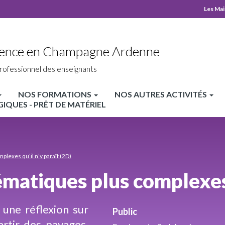
Les Mai
MP
Top
cience en Champagne Ardenne
hea
rofessionnel des enseignants
NOS FORMATIONS
NOS AUTRES ACTIVITÉS
QUES - PRÊT DE MATÉRIEL
lexes qu’il n’y paraît (2D)
matiques plus complexes q
une réflexion sur
Public
artir des pavages,