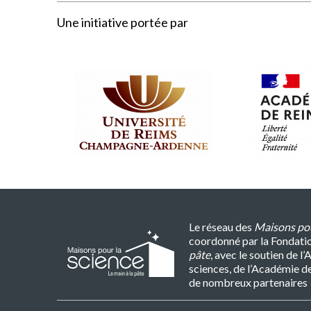
Une initiative portée par
Le réseau des
Maisons pou
coordonné par la Fondati
pâte
, avec le soutien de 
sciences, de l’Académie d
de nombreux partenaires