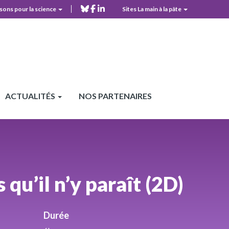
bluesky
facebook
linkedin
sons pour la science
Sites La main à la pâte
LS
der
ACTUALITÉS
NOS PARTENAIRES
u’il n’y paraît (2D)
Durée