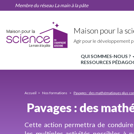
Pavages
Aller
Membre du réseau La main à la pâte
:
au
des
contenu
mathématiques
principal
plus
Maison pour la s
complexes
qu’il
Agir pour le développement p
n’y
paraît
QUI SOMMES-NOUS ?
(2D)
MPLS
RESSOURCES PÉDAGOGI
Champagne
Nav
principale
Accueil
Nos formations
Pavages : des mathématiques plus comp
Pavages : des mathé
Cette action permettra de conduire 
les multiples activités possibles à p