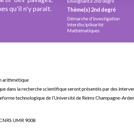
Enseignant.e 2nd degré
 qu'il n'y paraît.
Thème(s) 2nd degré
Démarche d'investigation
Interdisciplinarité
Mathématiques
n arithmétique
ue dans la recherche scientifique seront présentés par des interve
teforme technologique de l’Université de Reims Champagne-Arden
 - CNRS UMR 9008