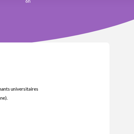
6h
nants universitaires
ne).