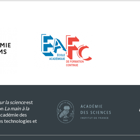
r la science
est
on
La main à la
l’Académie des
es technologies et