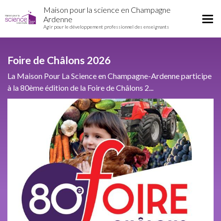
Home
Aller
Maison pour la science en Champagne
Région
au
Tog
Ardenne
contenu
Agir pour le développement professionnel des enseignants
nav
principal
Foire de Châlons 2026
La Maison Pour La Science en Champagne-Ardenne participe
à la 80ème édition de la Foire de Châlons 2...