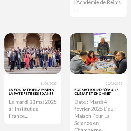
l’Académie de Reims
...
11/03/2025
06/02/2025
LA FONDATION LA MAIN À
FORMATION 2D "L’EAU, LE
LA PÂTE FÊTE SES 30 ANS !
CLIMAT ET L’HOMME"
Le mardi 13 mai 2025
Date : Mardi 4
à l'Institut de
février 2025 Lieu :
France...
Maison Pour La
Science en
Champagne-