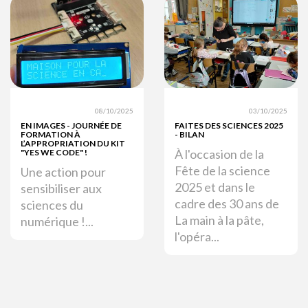
08/10/2025
03/10/2025
EN IMAGES - JOURNÉE DE
FAITES DES SCIENCES 2025
FORMATION À
- BILAN
L’APPROPRIATION DU KIT
À l'occasion de la
"YES WE CODE" !
Fête de la science
Une action pour
2025 et dans le
sensibiliser aux
cadre des 30 ans de
sciences du
La main à la pâte,
numérique !...
l'opéra...