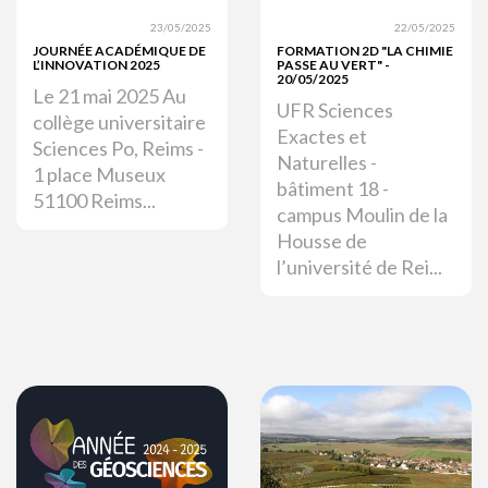
23/05/2025
22/05/2025
JOURNÉE ACADÉMIQUE DE
FORMATION 2D "LA CHIMIE
L’INNOVATION 2025
PASSE AU VERT" -
20/05/2025
Le 21 mai 2025 Au
UFR Sciences
collège universitaire
Exactes et
Sciences Po, Reims -
Naturelles -
1 place Museux
bâtiment 18 -
51100 Reims...
campus Moulin de la
Housse de
l’université de Rei...