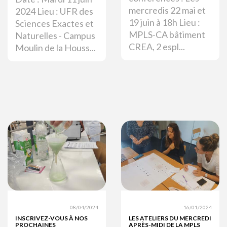
mercredis 22 mai et
2024 Lieu : UFR des
19 juin à 18h Lieu :
Sciences Exactes et
MPLS-CA bâtiment
Naturelles - Campus
CREA, 2 espl...
Moulin de la Houss...
08/04/2024
16/01/2024
INSCRIVEZ-VOUS À NOS
LES ATELIERS DU MERCREDI
PROCHAINES
APRÈS-MIDI DE LA MPLS