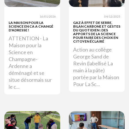
16/01/2026
04/12/2025
LA MAISON POUR LA
GAZ À EFFET DE SERRE,
SCIENCE EN CA A CHANGÉ
BILAN CARBONE ET GESTES
D'ADRESSE !
DU QUOTIDIEN : DES
APPORTS DE LA SCIENCE
ATTENTION - La
POUR FAIRE DES CHOIX EN
CITOYEN ÉCLAIRÉ
Maison pour la
Action au collège
Science en
George Sand de
Champagne-
Revin (labellisé La
Ardenne a
main à la pâte)
déménagé et se
portée par la Maison
situe désormais sur
Pour La Sc...
le c...