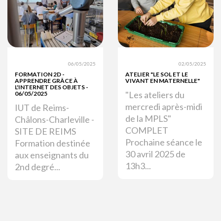
06/05/2025
02/05/2025
FORMATION 2D -
ATELIER "LE SOL ET LE
APPRENDRE GRÂCE À
VIVANT EN MATERNELLE"
L'INTERNET DES OBJETS -
"Les ateliers du
06/05/2025
mercredi après-midi
IUT de Reims-
de la MPLS"
Châlons-Charleville -
COMPLET
SITE DE REIMS
Prochaine séance le
Formation destinée
30 avril 2025 de
aux enseignants du
13h3...
2nd degré...