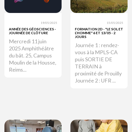
19/05/2025
15/05/2025
ANNÉE DES GÉOSCIENCES -
FORMATION 2D - "LE SOL ET
JOURNÉE DE CLÔTURE
L’HOMME" 6 ET 13/05 - 2
JOURS
Mercredi 11 juin
Journée 1 : rendez-
2025 Amphithéâtre
vous à la MPLS-CA
du bât. 25, Campus
puis SORTIE DE
Moulin de la Housse,
TERRAIN à
Reims...
proximité de Prouilly
Journée 2 : UFR ...