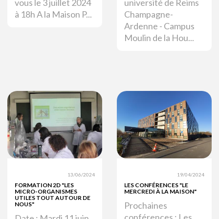
vous le 3 juillet 2024
université de Reims
à 18h A la Maison P...
Champagne-
Ardenne - Campus
Moulin de la Hou...
13/06/2024
19/04/2024
FORMATION 2D "LES
LES CONFÉRENCES "LE
MICRO-ORGANISMES
MERCREDI À LA MAISON"
UTILES TOUT AUTOUR DE
Prochaines
NOUS"
conférences : Les
Date : Mardi 11 juin