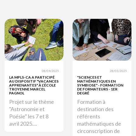
08/04/2025
28/03/2025
LA MPLS-CA A PARTICIPÉ
"SCIENCES ET
AU DISPOSITIF "VACANCES
MATHÉMATIQUES EN
APPRENANTES" À L’ÉCOLE
SYMBIOSE" - FORMATION
TROYENNE MARCEL
DE FORMATEURS - 1ER
PAGNOL
DEGRÉ
Projet sur le thème
Formation à
"Astronomie et
destination des
Poésie" les 7 et 8
référents
avril 2025....
mathématiques de
circonscription de