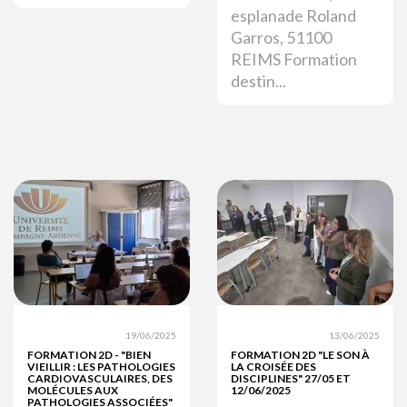
esplanade Roland
Garros, 51100
REIMS Formation
destin...
19/06/2025
13/06/2025
FORMATION 2D - "BIEN
FORMATION 2D "LE SON À
VIEILLIR : LES PATHOLOGIES
LA CROISÉE DES
CARDIOVASCULAIRES, DES
DISCIPLINES" 27/05 ET
MOLÉCULES AUX
12/06/2025
PATHOLOGIES ASSOCIÉES"